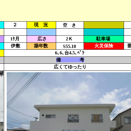
２
現 況
空 き
1ｹ月
広さ
2Ｋ
駐車場
伊敷
築年数
火災保険
S55.10
6､6､台4.5､ﾍﾞﾗ
備 考
広くてゆったり