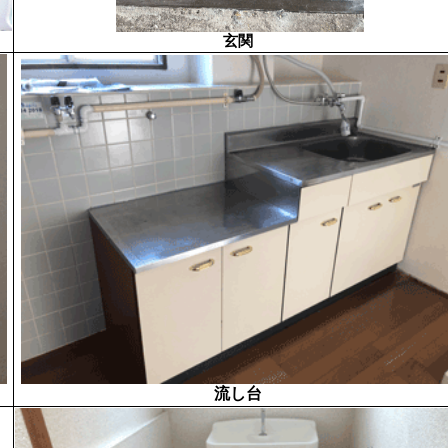
玄関
流し台