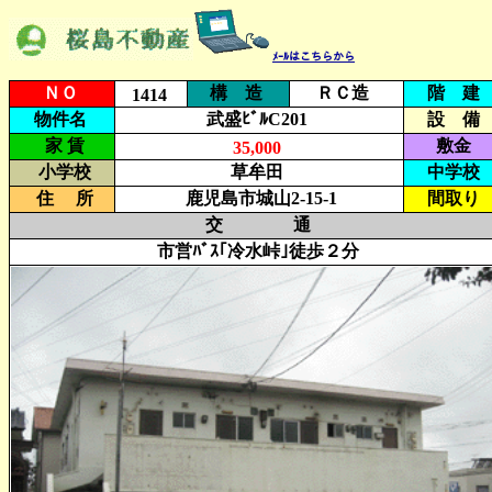
ﾒｰﾙはこちらから
ＮＯ
構 造
ＲＣ造
階 建
1414
物件名
武盛ﾋﾞﾙC201
設 備
家 賃
敷金
35,000
小学校
草牟田
中学校
住 所
鹿児島市城山2-15-1
間取り
交 通
市営ﾊﾞｽ｢冷水峠｣徒歩２分