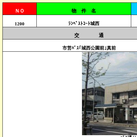
ＮＯ
物 件 名
ﾗﾝﾍﾞｽﾄｺｰﾄ城西
1200
交 通
市営ﾊﾞｽ｢城西公園前｣真前