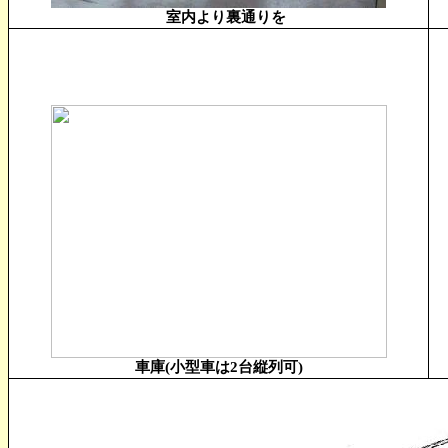
室内より裏通りを
車庫(小型車は2台縦列可)