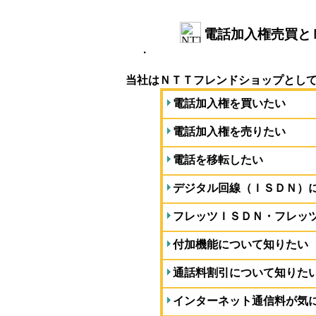
電話加入権売買と
・
当社はＮＴＴフレンドショップとし
電話加入権を
買いたい
電話加入権を
売りたい
電話を
移転したい
デジタル回線（ＩＳＤＮ）
フレッツＩＳＤＮ・フレッ
付加機能
について知りたい
通話料割引
について知りた
インターネット通信料
が気